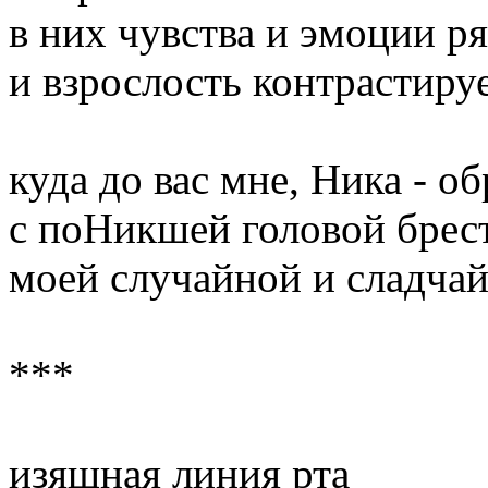
в них чувства и эмоции р
и взрослость контрастиру
куда до вас мне, Ника - о
с поНикшей головой брес
моей случайной и сладча
***
изящная линия рта